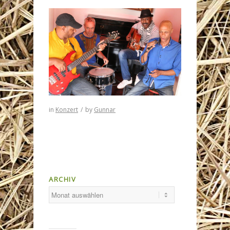
in
Konzert
/
by
Gunnar
ARCHIV
Archiv